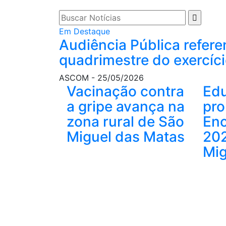
Previous
Em Destaque
Audiência Pública refere
quadrimestre do exercíc
ASCOM
-
25/05/2026
Vacinação contra
Ed
a gripe avança na
pro
zona rural de São
Enc
Miguel das Matas
20
Mig