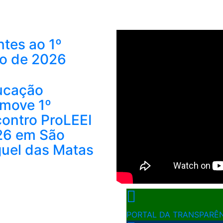
ntes ao 1º
io de 2026
ucação
move 1º
ontro ProLEEI
26 em São
uel das Matas
PORTAL DA TRANSPARÊ